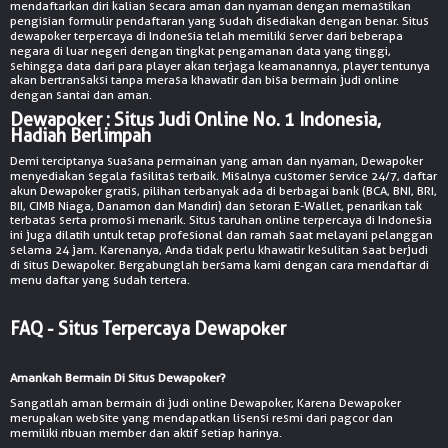
mendaftarkan diri kalian secara aman dan nyaman dengan memastikan
pengisian formulir pendaftaran yang sudah disediakan dengan benar. Situs
dewapoker terpercaya di Indonesia telah memiliki server dari beberapa
negara di luar negeri dengan tingkat pengamanan data yang tinggi,
sehingga data dari para player akan terjaga keamanannya, player tentunya
akan bertransaksi tanpa merasa khawatir dan bisa bermain judi online
dengan santai dan aman.
Dewapoker : Situs Judi Online No. 1 Indonesia,
Hadiah Berlimpah
Demi terciptanya suasana permainan yang aman dan nyaman, Dewapoker
menyediakan segala fasilitas terbaik. Misalnya customer service 24/7, daftar
akun Dewapoker gratis, pilihan terbanyak ada di berbagai bank (BCA, BNI, BRI,
BII, CIMB Niaga, Danamon dan Mandiri) dan setoran E-Wallet, penarikan tak
terbatas serta promosi menarik. Situs taruhan online terpercaya di Indonesia
ini juga dilatih untuk tetap profesional dan ramah saat melayani pelanggan
selama 24 jam. Karenanya, Anda tidak perlu khawatir kesulitan saat berjudi
di situs Dewapoker. Bergabunglah bersama kami dengan cara mendaftar di
menu daftar yang sudah tertera.
FAQ - Situs Terpercaya Dewapoker
Amankah Bermain Di Situs Dewapoker?
Sangatlah aman bermain di judi online Dewapoker, Karena Dewapoker
merupakan website yang mendapatkan lisensi resmi dari pagcor dan
memiliki ribuan member dan aktif setiap harinya.