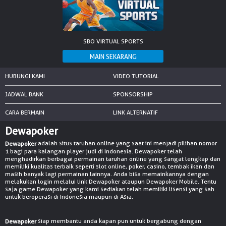
SBO VIRTUAL SPORTS
HUBUNGI KAMI
VIDEO TUTORIAL
JADWAL BANK
SPONSORSHIP
CARA BERMAIN
LINK ALTERNATIF
Dewapoker
adalah situs taruhan online yang saat ini menjadi pilihan nomor
Dewapoker
1 bagi para kalangan player judi di Indonesia. Dewapoker telah
menghadirkan berbagai permainan taruhan online yang sangat lengkap dan
memiliki kualitas terbaik seperti slot online, poker, casino, tembak ikan dan
masih banyak lagi permainan lainnya. Anda bisa memainkannya dengan
melakukan login melalui link Dewapoker ataupun Dewapoker Mobile. Tentu
saja game Dewapoker yang kami sediakan telah memiliki lisensi yang sah
untuk beroperasi di Indonesia maupun di Asia.
siap membantu anda kapan pun untuk bergabung dengan
Dewapoker